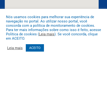
Nós usamos cookies para melhorar sua experiência de
navegação no portal. Ao utilizar nosso portal, você
DESENVOLVIDO POR CR2
concorda com a política de monitoramento de cookies.
Para ter mais informações sobre como isso é feito, acesse
Política de cookies (
Leia mais
). Se você concorda, clique
em ACEITO.
Leia mais
ACEITO
Muito mais que
criar site
ou
sistema para prefeituras
! Realizamos
uma
assessoria
completa, onde garantimos em contrato que
todas as exigências das
leis de transparência pública
serão
atendidas.
Conheça o
PNTP
e o
Radar da Transparência Pública