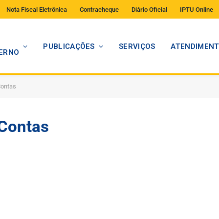
Nota Fiscal Eletrônica
Contracheque
Diário Oficial
IPTU Online
PUBLICAÇÕES
SERVIÇOS
ATENDIMEN
ERNO
Contas
 Contas