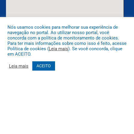
Nós usamos cookies para melhorar sua experiência de
navegação no portal. Ao utilizar nosso portal, você
DESENVOLVIDO POR CR2
concorda com a política de monitoramento de cookies.
Para ter mais informações sobre como isso é feito, acesse
Política de cookies (
Leia mais
). Se você concorda, clique
em ACEITO.
Leia mais
ACEITO
Muito mais que
criar site
ou
sistema para prefeituras
! Realizamos
uma
assessoria
completa, onde garantimos em contrato que
todas as exigências das
leis de transparência pública
serão
atendidas.
Conheça o
PNTP
e o
Radar da Transparência Pública