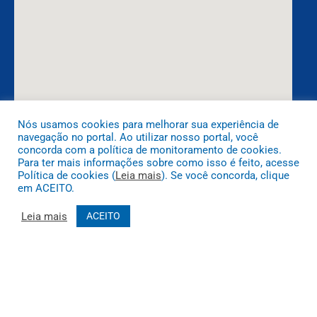
Nós usamos cookies para melhorar sua experiência de
navegação no portal. Ao utilizar nosso portal, você
DESENVOLVIDO POR CR2
concorda com a política de monitoramento de cookies.
Para ter mais informações sobre como isso é feito, acesse
Política de cookies (
Leia mais
). Se você concorda, clique
em ACEITO.
Leia mais
ACEITO
Muito mais que
criar site
ou
sistema para prefeituras
! Realizamos
uma
assessoria
completa, onde garantimos em contrato que
todas as exigências das
leis de transparência pública
serão