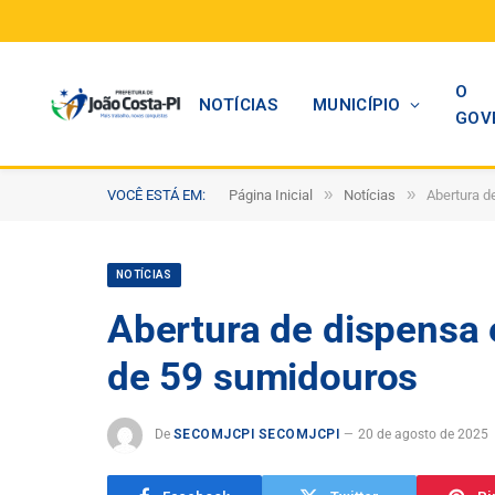
O
NOTÍCIAS
MUNICÍPIO
GOV
»
»
VOCÊ ESTÁ EM:
Página Inicial
Notícias
Abertura d
NOTÍCIAS
Abertura de dispensa 
de 59 sumidouros
De
SECOMJCPI SECOMJCPI
20 de agosto de 2025