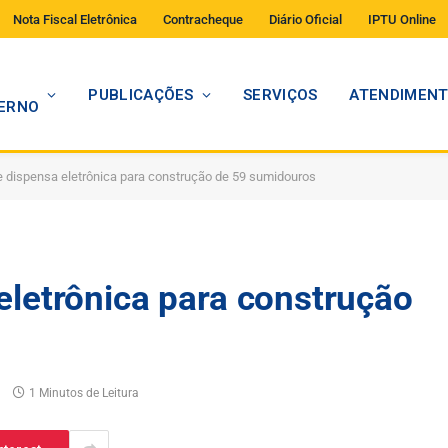
Nota Fiscal Eletrônica
Contracheque
Diário Oficial
IPTU Online
PUBLICAÇÕES
SERVIÇOS
ATENDIMEN
ERNO
e dispensa eletrônica para construção de 59 sumidouros
eletrônica para construção
1 Minutos de Leitura