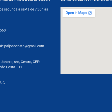
de segunda a sexta de 7:30h às
9560
nicipaljoaocosta@gmail.com
 Janeiro, s/n, Centro, CEP:
oão Costa – PI
SIC