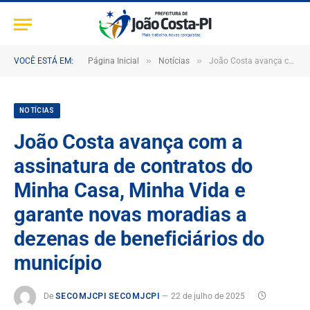
»
»
VOCÊ ESTÁ EM:
Página Inicial
Notícias
João Costa avança com a assinatura de contratos do Minha Casa, Minha Vida e garante novas moradias a dezenas de beneficiários do município
NOTÍCIAS
João Costa avança com a
assinatura de contratos do
Minha Casa, Minha Vida e
garante novas moradias a
dezenas de beneficiários do
município
De
SECOMJCPI SECOMJCPI
22 de julho de 2025