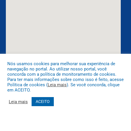
Nós usamos cookies para melhorar sua experiência de
navegação no portal. Ao utilizar nosso portal, você
DESENVOLVIDO POR CR2
concorda com a política de monitoramento de cookies.
Para ter mais informações sobre como isso é feito, acesse
Política de cookies (
Leia mais
). Se você concorda, clique
em ACEITO.
Leia mais
ACEITO
Muito mais que
criar site
ou
sistema para prefeituras
! Realizamos