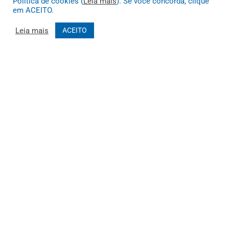
Política de cookies (
Leia mais
). Se você concorda, clique
em ACEITO.
Leia mais
ACEITO
Muito mais que
criar site
ou
sistema para prefeituras
! Realizamos
uma
assessoria
completa, onde garantimos em contrato que
todas as exigências das
leis de transparência pública
serão
atendidas.
Conheça o
PNTP
e o
Radar da Transparência Pública
Todos os direitos reservados a Prefeitura Municipal de João Costa
Mapa do Site
Acessar Área Administrativa
Acessar o Webmail