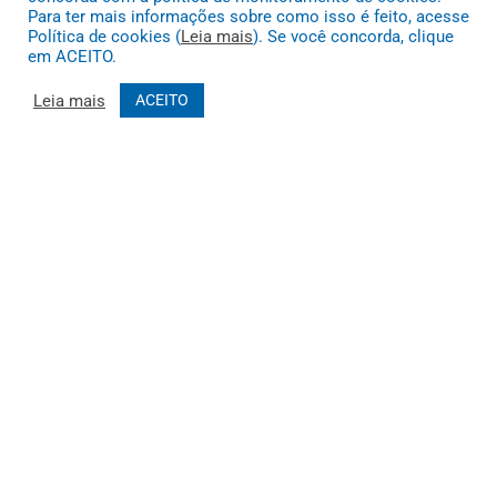
Para ter mais informações sobre como isso é feito, acesse
Política de cookies (
Leia mais
). Se você concorda, clique
em ACEITO.
Leia mais
ACEITO
Muito mais que
criar site
ou
sistema para prefeituras
! Realizamos
uma
assessoria
completa, onde garantimos em contrato que
todas as exigências das
leis de transparência pública
serão
atendidas.
Conheça o
PNTP
e o
Radar da Transparência Pública
Todos os direitos reservados a Prefeitura Municipal de João Costa
Mapa do Site
Acessar Área Administrativa
Acessar o Webmail