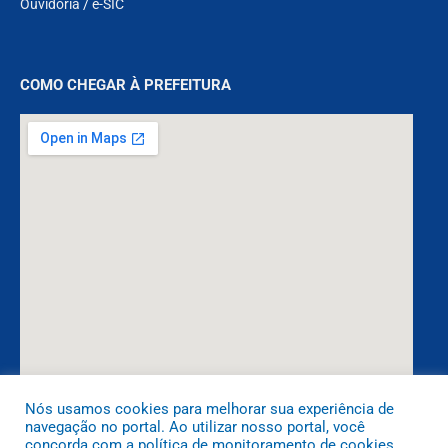
Ouvidoria
/
e-SIC
COMO CHEGAR À PREFEITURA
Nós usamos cookies para melhorar sua experiência de
navegação no portal. Ao utilizar nosso portal, você
DESENVOLVIDO POR CR2
concorda com a política de monitoramento de cookies.