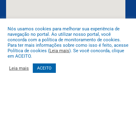
Nós usamos cookies para melhorar sua experiência de
navegação no portal. Ao utilizar nosso portal, você
DESENVOLVIDO POR CR2
concorda com a política de monitoramento de cookies.
Para ter mais informações sobre como isso é feito, acesse
Política de cookies (
Leia mais
). Se você concorda, clique
em ACEITO.
Leia mais
ACEITO
Muito mais que
criar site
ou
sistema para prefeituras
! Realizamos
uma
assessoria
completa, onde garantimos em contrato que
todas as exigências das
leis de transparência pública
serão
atendidas.
Conheça o
PNTP
e o
Radar da Transparência Pública