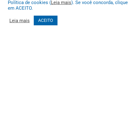
Política de cookies (
Leia mais
). Se você concorda, clique
em ACEITO.
Leia mais
ACEITO
Muito mais que
criar site
ou
sistema para prefeituras
! Realizamos
uma
assessoria
completa, onde garantimos em contrato que
todas as exigências das
leis de transparência pública
serão
atendidas.
Conheça o
PNTP
e o
Radar da Transparência Pública
Todos os direitos reservados a Prefeitura Municipal de João Costa
Mapa do Site
Acessar Área Administrativa
Acessar o Webmail