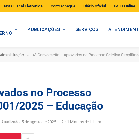
Nota Fiscal Eletrônica
Contracheque
Diário Oficial
IPTU Online
PUBLICAÇÕES
SERVIÇOS
ATENDIMEN
ERNO
»
 Administração
4ª Convocação – aprovados no Processo Seletivo Simplific
vados no Processo
 001/2025 – Educação
Atualizado
5 de agosto de 2025
1 Minutos de Leitura