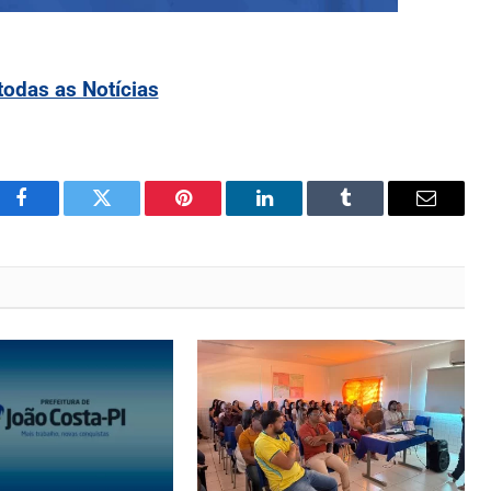
todas as Notícias
Facebook
Twitter
Pinterest
LinkedIn
Tumblr
Email