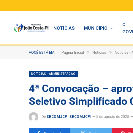
O
NOTÍCIAS
MUNICÍPIO
GOV
»
»
VOCÊ ESTÁ EM:
Página Inicial
Notícias
Notícias -
NOTÍCIAS - ADMINISTRAÇÃO
4ª Convocação – apro
Seletivo Simplificado
De
SECOMJCPI SECOMJCPI
5 de agosto de 2025