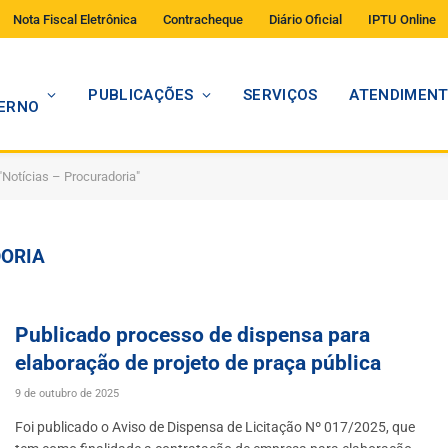
Nota Fiscal Eletrônica
Contracheque
Diário Oficial
IPTU Online
PUBLICAÇÕES
SERVIÇOS
ATENDIMEN
ERNO
"Notícias – Procuradoria"
DORIA
Publicado processo de dispensa para
elaboração de projeto de praça pública
9 de outubro de 2025
Foi publicado o Aviso de Dispensa de Licitação Nº 017/2025, que